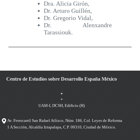
Dra. Alicia Girón,
Dr. Arturo Guillén,
Dr. Gregorio Vidal,
Dr. Alenxandre
Tarassiouk.
Centro de Estudios sobre Desarrollo España México
*
*
UAM-I, DCSH, Edificio (H)
Av. Ferrocarril San Rafael Atlixco, Núm. 186, Col. Leyes de Reforma
1 A Sección, Alcaldía Iztapalapa, C.P. 09310, Ciudad de México.