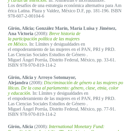
y cartas de intención.
In: Asimetrías e incertidumbre:
Los desafíos de una estrategia económica alternativa para Am
érica Latina. Plaza y Valdez, México D.F, pp. 181-196. ISBN
978-607-2-00104-6
Girón, Alicia; González Marín, María Luisa y Jiménez,
Ana Victoria
(2008):
Breve historia de
la participación política de las mujeres
en México.
In: Límites y desigualdades en
el empoderamiento de las mujeres en el PAN, PRI y PRD.
Las Ciencias Sociales Estudios de Género .
Miguel Ángel Porrúa, Distrito Federal, México, pp. 33-61.
ISBN 978-970-819-114-2
Girón, Alicia y Arroyo Sotomayor,
Alejandra
(2008):
Discriminación de género a las mujeres po
líticas. De la casa al parlamento: género, clase, etnia, color
y educación.
In: Límites y desigualdades en
el empoderamiento de las mujeres en el PAN, PRI y PRD.
Las Ciencias Sociales Estudios de Género .
Miguel Ángel Porrúa, Distrito Federal, México, pp. 77-91.
ISBN 978-970-819-114-2
Girón, Alicia
(2008):
International Monetary Fund: