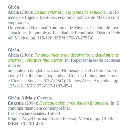
Girón,
Alicia
(2006):
Deuda externa y esquemas de solución.
In: Ho
menaje a Ifigenia Martínez; economía política de México cont
emporáneo.
Universidad Nacional Autónoma de México. Instituto de Inve
stigaciones Economicas. Facultad de Económia., Distrito Fede
ral, México, pp. 115-120. ISBN 970-32-2757-0
Girón,
Alicia
(2006):
Financiamiento del desarrollo: endeudamiento
externo y reformas financieras.
In: Repensar la teoría del desar
rollo en
un contexto de globalización. Homenaje a Celso Furtado. Edi
ción y Distribución Cooperativa . Consejo Latinoamericano d
e Ciencias Sociales (CLACSO), Buenos Aires, Argentina, pp.
125-142. ISBN 978-987-1183-65-4
Girón, Alicia y Correa,
Eugenia
(2004):
Desregulación y regulación financiera.
In: E
conomía financiera contemporánea.
Las ciencias sociales, Tomo I .
Miguel Ángel Porrúa, Distrito Federal, México, pp. 19-48.
ISBN 970-701-438-5