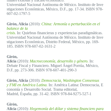
filiales exitosas y fracaso económico.
Universidad Nacional Autónoma de México. Instituto de Inve
stigaciones Económicas, México, D.F., pp. 17-34. ISBN 978-
607-02-1797-5
Girón, Alicia
(2010):
China: Armonía o perturbación en el
balance de la
crisis.
In: Quiebras financieras y experiencias paradigmáticas.
Universidad Nacional Autónoma de México. Instituto de Inve
stigaciones Económicas, Distrito Federal, México, pp. 169-
185. ISBN 978-607-02-1631-2
Girón,
Alicia
(2010):
Macroeconomía, desarrollo y género.
In:
Debate Fiscal y Financiero. Miguel Ángel Porrúa, México,
D.F, pp. 273-306. ISBN 978-607-401-290-3
Girón, Alicia
(2010):
Democracia, Washington Consensus
y FMI en América Latina.
In: América Latina: Democracia, E
conomía y Desarrollo Social. Trama editorial,
Madrid, España, pp. 31-42. ISBN 978-84-9275-527-1
Girón,
Alicia
(2010):
Hegemonía del dólar y sistema financiero para