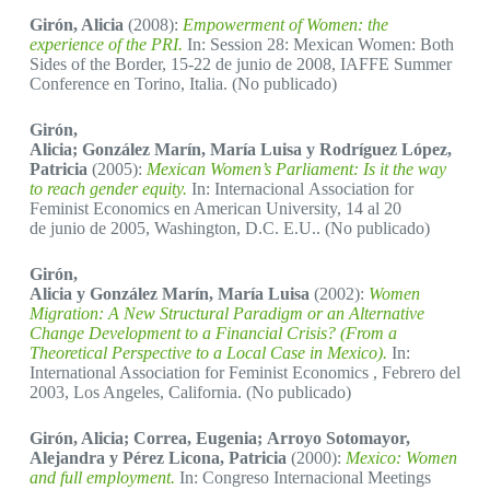
Girón, Alicia
(2008):
Empowerment of Women: the
experience of the PRI.
In: Session 28: Mexican Women: Both
Sides of the Border, 15-22 de junio de 2008, IAFFE Summer
Conference en Torino, Italia. (No publicado)
Girón,
Alicia; González Marín, María Luisa y Rodríguez López,
Patricia
(2005):
Mexican Women’s Parliament: Is it the way
to reach gender equity.
In: Internacional Association for
Feminist Economics en American University, 14 al 20
de junio de 2005, Washington, D.C. E.U.. (No publicado)
Girón,
Alicia y González Marín, María Luisa
(2002):
Women
Migration: A New Structural Paradigm or an Alternative
Change Development to a Financial Crisis? (From a
Theoretical Perspective to a Local Case in Mexico).
In:
International Association for Feminist Economics , Febrero del
2003, Los Angeles, California. (No publicado)
Girón, Alicia; Correa, Eugenia; Arroyo Sotomayor,
Alejandra y Pérez Licona, Patricia
(2000):
Mexico: Women
and full employment.
In: Congreso Internacional Meetings