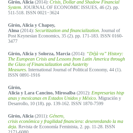
Girón, Alicia
(2014):
Crisis, Dollar and Shadow Financial
System.
JOURNAL OF ECONOMIC ISSUES, 46 (2). pp.
511-518. ISSN 0021−3624
Girón, Alicia y Chapoy,
Alma
(2014):
Securitization and financialization.
Journal of
Post Keynesian Economics, 35 (2). pp. 171-183. ISSN 0160-
3477
Girón, Alicia y Solorza, Marcia
(2014):
“Déjà vu” History:
The European Crisis and Lessons from Latin America through
the Glass of Financialization and Austerity
Measures.
International Journal of Political Economy, 44 (1).
ISSN 0891-1916
Girón,
Alicia y Lara Cancino, Mirosalba
(2012):
Empresarias hisp
anas y mexicanas en Estados Unidos y México.
Migración y
Desarrollo, 10 (18). pp. 139-162. ISSN 1870-7599
Girón, Alicia
(2011):
Género,
crisis económica y fragilidad financiera: desenredando la ma
deja.
Revista de Economía Feminista, 2. pp. 11-28. ISSN
2171-6080