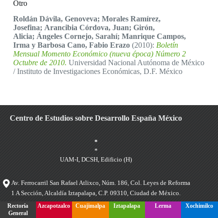
Otro
Roldán Dávila, Genoveva; Morales Ramírez,
Josefina; Arancibia Córdova, Juan; Girón,
Alicia; Ángeles Cornejo, Sarahí; Manrique Campos,
Irma y Barbosa Cano, Fabio Erazo
(2010):
Boletín
Mensual Momento Económico (nueva época) Número 2
Octubre de 2010.
Universidad Nacional Autónoma de México
/ Instituto de Investigaciones Económicas, D.F. México
Centro de Estudios sobre Desarrollo España México
*
*
UAM-I, DCSH, Edificio (H)
Av. Ferrocarril San Rafael Atlixco, Núm. 186, Col. Leyes de Reforma
1 A Sección, Alcaldía Iztapalapa, C.P. 09310, Ciudad de México.
Rectoría
Azcapotzalco
Cuajimalpa
Iztapalapa
Lerma
Xochimilco
General