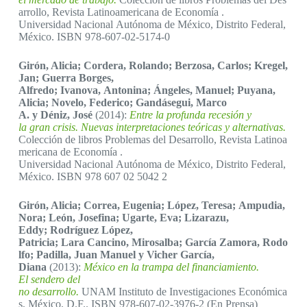
arrollo, Revista Latinoamericana de Economía .
Universidad Nacional Autónoma de México, Distrito Federal,
México. ISBN 978-607-02-5174-0
Girón, Alicia; Cordera, Rolando; Berzosa, Carlos; Kregel,
Jan; Guerra Borges,
Alfredo; Ivanova, Antonina; Ángeles, Manuel; Puyana,
Alicia; Novelo, Federico; Gandásegui, Marco
A. y Déniz, José
(2014):
Entre la profunda recesión y
la gran crisis. Nuevas interpretaciones teóricas y alternativas.
Colección de libros Problemas del Desarrollo, Revista Latinoa
mericana de Economía .
Universidad Nacional Autónoma de México, Distrito Federal,
México. ISBN 978 607 02 5042 2
Girón, Alicia; Correa, Eugenia; López, Teresa; Ampudia,
Nora; León, Josefina; Ugarte, Eva; Lizarazu,
Eddy; Rodríguez López,
Patricia; Lara Cancino, Mirosalba; García Zamora, Rodo
lfo; Padilla, Juan Manuel y Vicher García,
Diana
(2013):
México en la trampa del financiamiento.
El sendero del
no desarrollo.
UNAM Instituto de Investigaciones Económica
s, México, D.F.. ISBN 978-607-02-3976-2 (En Prensa)