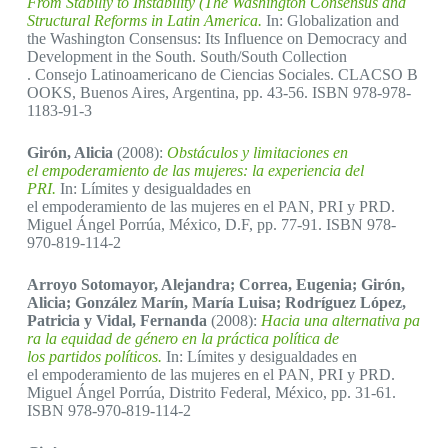
From Stabiliy to Instability (The Washington Consensus and
Structural Reforms in Latin America.
In: Globalization and
the Washington Consensus: Its Influence on Democracy and
Development in the South. South/South Collection
. Consejo Latinoamericano de Ciencias Sociales. CLACSO B
OOKS, Buenos Aires, Argentina, pp. 43-56. ISBN 978-978-
1183-91-3
Girón, Alicia
(2008):
Obstáculos y limitaciones en
el empoderamiento de las mujeres: la experiencia del
PRI.
In: Límites y desigualdades en
el empoderamiento de las mujeres en el PAN, PRI y PRD.
Miguel Ángel Porrúa, México, D.F, pp. 77-91. ISBN 978-
970-819-114-2
Arroyo Sotomayor, Alejandra; Correa, Eugenia; Girón,
Alicia; González Marín, María Luisa; Rodríguez López,
Patricia y Vidal, Fernanda
(2008):
Hacia una alternativa pa
ra la equidad de género en la práctica política de
los partidos políticos.
In: Límites y desigualdades en
el empoderamiento de las mujeres en el PAN, PRI y PRD.
Miguel Ángel Porrúa, Distrito Federal, México, pp. 31-61.
ISBN 978-970-819-114-2