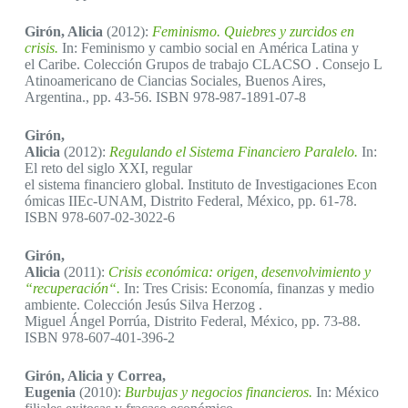
Girón, Alicia
(2012):
Feminismo. Quiebres y zurcidos en
crisis.
In: Feminismo y cambio social en América Latina y
el Caribe. Colección Grupos de trabajo CLACSO . Consejo L
Atinoamericano de Ciancias Sociales, Buenos Aires,
Argentina., pp. 43-56. ISBN 978-987-1891-07-8
Girón,
Alicia
(2012):
Regulando el Sistema Financiero Paralelo.
In:
El reto del siglo XXI, regular
el sistema financiero global. Instituto de Investigaciones Econ
ómicas IIEc-UNAM, Distrito Federal, México, pp. 61-78.
ISBN 978-607-02-3022-6
Girón,
Alicia
(2011):
Crisis económica: origen, desenvolvimiento y
“recuperación“.
In: Tres Crisis: Economía, finanzas y medio
ambiente. Colección Jesús Silva Herzog .
Miguel Ángel Porrúa, Distrito Federal, México, pp. 73-88.
ISBN 978-607-401-396-2
Girón, Alicia y Correa,
Eugenia
(2010):
Burbujas y negocios financieros.
In: México