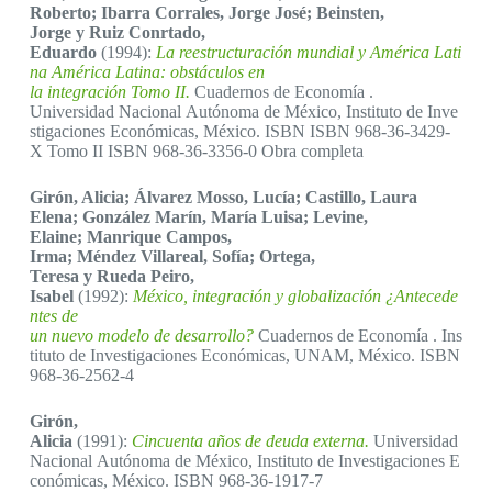
Roberto; Ibarra Corrales, Jorge José; Beinsten,
Jorge y Ruiz Conrtado,
Eduardo
(1994):
La reestructuración mundial y América Lati
na América Latina: obstáculos en
la integración Tomo II.
Cuadernos de Economía .
Universidad Nacional Autónoma de México, Instituto de Inve
stigaciones Económicas, México. ISBN ISBN 968-36-3429-
X Tomo II ISBN 968-36-3356-0 Obra completa
Girón, Alicia; Álvarez Mosso, Lucía; Castillo, Laura
Elena; González Marín, María Luisa; Levine,
Elaine; Manrique Campos,
Irma; Méndez Villareal, Sofía; Ortega,
Teresa y Rueda Peiro,
Isabel
(1992):
México, integración y globalización ¿Antecede
ntes de
un nuevo modelo de desarrollo?
Cuadernos de Economía . Ins
tituto de Investigaciones Económicas, UNAM, México. ISBN
968-36-2562-4
Girón,
Alicia
(1991):
Cincuenta años de deuda externa.
Universidad
Nacional Autónoma de México, Instituto de Investigaciones E
conómicas, México. ISBN 968-36-1917-7