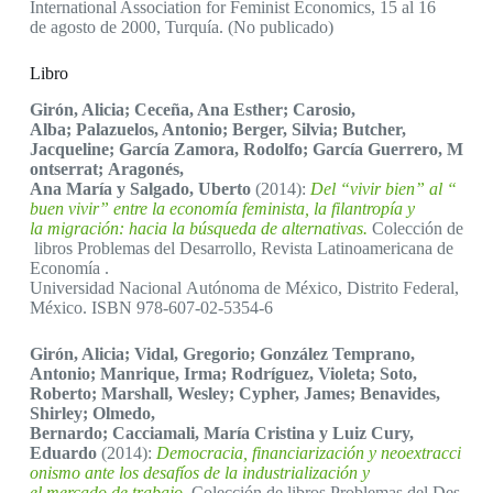
International Association for Feminist Economics, 15 al 16
de agosto de 2000, Turquía. (No publicado)
Libro
Girón, Alicia; Ceceña, Ana Esther; Carosio,
Alba; Palazuelos, Antonio; Berger, Silvia; Butcher,
Jacqueline; García Zamora, Rodolfo; García Guerrero, M
ontserrat; Aragonés,
Ana María y Salgado, Uberto
(2014):
Del “vivir bien” al “
buen vivir” entre la economía feminista, la filantropía y
la migración: hacia la búsqueda de alternativas.
Colección de
libros Problemas del Desarrollo, Revista Latinoamericana de
Economía .
Universidad Nacional Autónoma de México, Distrito Federal,
México. ISBN 978-607-02-5354-6
Girón, Alicia; Vidal, Gregorio; González Temprano,
Antonio; Manrique, Irma; Rodríguez, Violeta; Soto,
Roberto; Marshall, Wesley; Cypher, James; Benavides,
Shirley; Olmedo,
Bernardo; Cacciamali, María Cristina y Luiz Cury,
Eduardo
(2014):
Democracia, financiarización y neoextracci
onismo ante los desafíos de la industrialización y
el mercado de trabajo.
Colección de libros Problemas del Des