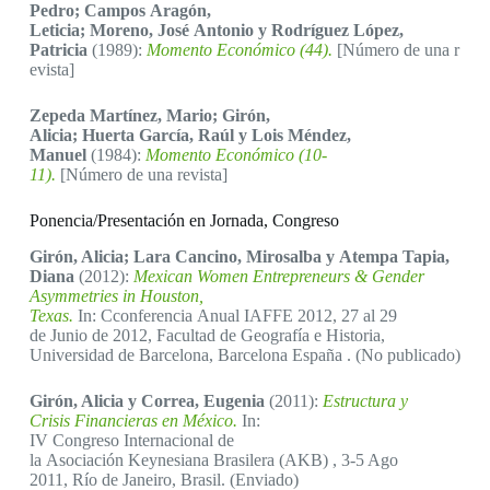
Pedro; Campos Aragón,
Leticia; Moreno, José Antonio y Rodríguez López,
Patricia
(1989):
Momento Económico (44).
[Número de una r
evista]
Zepeda Martínez, Mario; Girón,
Alicia; Huerta García, Raúl y Lois Méndez,
Manuel
(1984):
Momento Económico (10-
11).
[Número de una revista]
Ponencia/Presentación en Jornada, Congreso
Girón, Alicia; Lara Cancino, Mirosalba y Atempa Tapia,
Diana
(2012):
Mexican Women Entrepreneurs & Gender
Asymmetries in Houston,
Texas.
In: Cconferencia Anual IAFFE 2012, 27 al 29
de Junio de 2012, Facultad de Geografía e Historia,
Universidad de Barcelona, Barcelona España . (No publicado)
Girón, Alicia y Correa, Eugenia
(2011):
Estructura y
Crisis Financieras en México.
In:
IV Congreso Internacional de
la Asociación Keynesiana Brasilera (AKB) , 3-5 Ago
2011, Río de Janeiro, Brasil. (Enviado)